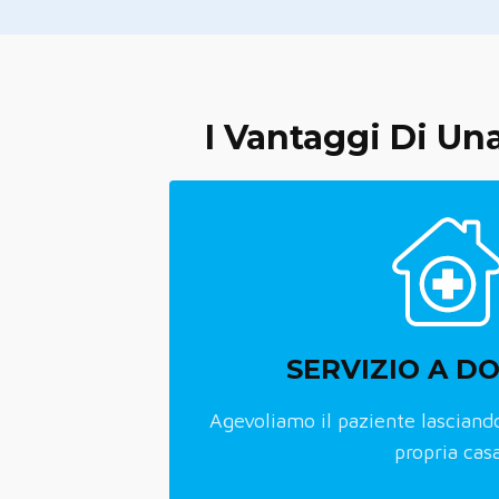
I Vantaggi Di Un
SERVIZIO A DO
Agevoliamo il paziente lasciando
propria cas