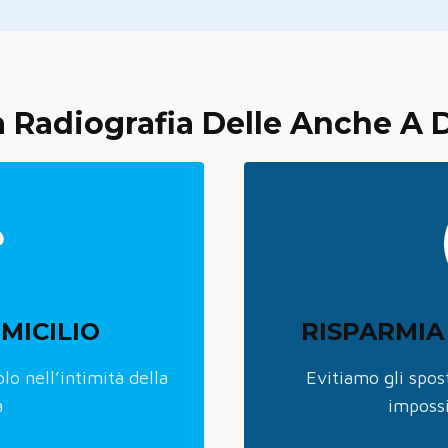
a Radiografia Delle Anche A
MICILIO
RISPARMIA
lo nell’intimità della
Evitiamo gli spos
a
impossi